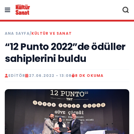
ANA SAYFA
/
KÜLTÜR VE SANAT
“12 Punto 2022”de ödüller
sahiplerini buldu
EDITÖR
27.06.2022 - 13:08
8 DK OKUMA