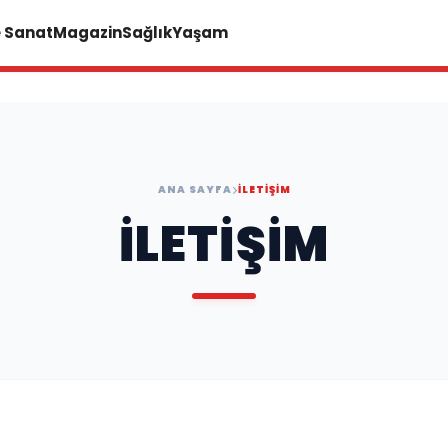
e Sanat
Magazin
Sağlık
Yaşam
ANA SAYFA
İLETIŞIM
İLETIŞIM