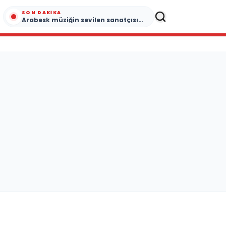
SON DAKIKA
Arabesk müziğin sevilen sanatçısı Cansever 59 yaşında yaşamını yitirdi