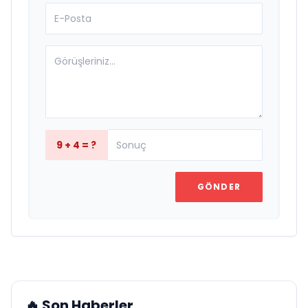
9 + 4 = ?
GÖNDER
🔥 Son Haberler