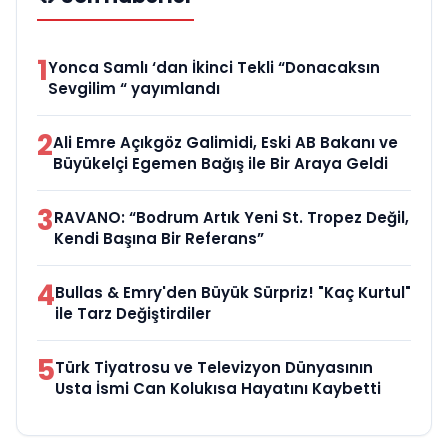
1
Yonca Samlı ‘dan İkinci Tekli “Donacaksın
Sevgilim “ yayımlandı
2
Ali Emre Açıkgöz Galimidi, Eski AB Bakanı ve
Büyükelçi Egemen Bağış ile Bir Araya Geldi
3
RAVANO: “Bodrum Artık Yeni St. Tropez Değil,
Kendi Başına Bir Referans”
4
Bullas & Emry'den Büyük Sürpriz! "Kaç Kurtul"
ile Tarz Değiştirdiler
5
Türk Tiyatrosu ve Televizyon Dünyasının
Usta İsmi Can Kolukısa Hayatını Kaybetti