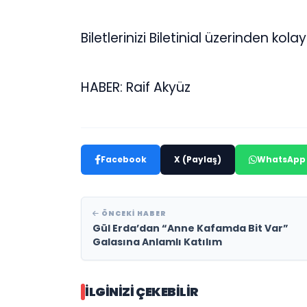
Biletlerinizi Biletinial üzerinden kola
HABER: Raif Akyüz
Facebook
X (Paylaş)
WhatsApp
ÖNCEKI HABER
Gül Erda’dan “Anne Kafamda Bit Var”
Galasına Anlamlı Katılım
İLGINIZI ÇEKEBILIR