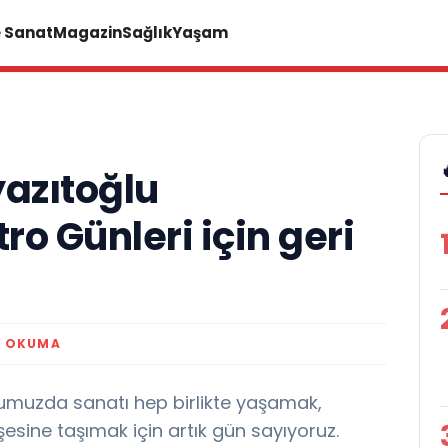
e Sanat
Magazin
Sağlık
Yaşam
yazıtoğlu
ro Günleri için geri
K OKUMA
’umuzda sanatı hep birlikte yaşamak,
esine taşımak için artık gün sayıyoruz.