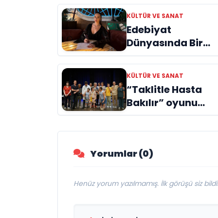
KÜLTÜR VE SANAT
Edebiyat
Dünyasında Bir
Genç Deha
Doğuyor: Dilruba
KÜLTÜR VE SANAT
Engin ve Zift Karas
“Taklitle Hasta
Evreni ‘AVENOİR’
Bakılır” oyunu
engelleri sanatla
aştı
Yorumlar (0)
Henüz yorum yazılmamış. İlk görüşü siz bildir