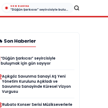
SON DAKIKA
“Düğün Şarkıcısı” seyircisiyle buluşmak için gün sayıyor
🔥 Son Haberler
1
“Düğün Şarkıcısı” seyircisiyle
buluşmak için gün sayıyor
2
Açıkgöz Savunma Sanayi AŞ Yeni
Yönetim Kurulunu Açıkladı ve
Savunma Sanayinde Küresel Vizyon
Vurgusu
3
Rubato Konser Serisi Müzikseverlerle