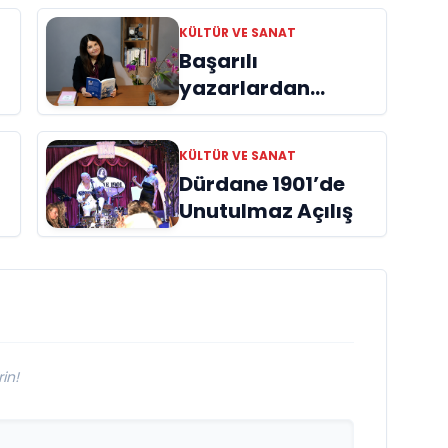
KÜLTÜR VE SANAT
Başarılı
yazarlardan
Azime Savaş’tan
başucu kitabı
KÜLTÜR VE SANAT
ı
“Emanet”
Dürdane 1901’de
raflardaki yerini
Unutulmaz Açılış
aldı
in!