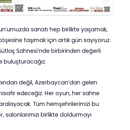
un’umuzda sanatı hep birlikte yaşamak,
öşesine taşımak için artık gün sayıyoruz.
Sütlaş Sahnesi’nde birbirinden değerli
rle buluşturacağız.
yanından değil, Azerbaycan’dan gelen
misafir edeceğiz. Her oyun, her sahne
nı aralayacak. Tüm hemşehrilerimizi bu
 salonlarımızı birlikte doldurmayı