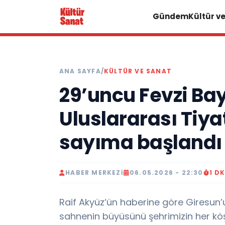
Gündem
Kültür v
ANA SAYFA
/
KÜLTÜR VE SANAT
29’uncu Fevzi Ba
Uluslararası Tiyat
sayıma başlandı
HABER MERKEZI
06.05.2026 - 22:30
1 D
Raif Akyüz‘ün haberine göre Giresun
sahnenin büyüsünü şehrimizin her köş