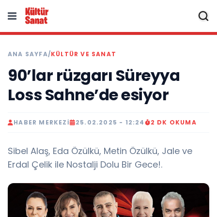
ANA SAYFA
/
KÜLTÜR VE SANAT
90’lar rüzgarı Süreyya
Loss Sahne’de esiyor
HABER MERKEZI
25.02.2025 - 12:24
2 DK OKUMA
Sibel Alaş, Eda Özülkü, Metin Özülkü, Jale ve
Erdal Çelik ile Nostalji Dolu Bir Gece!.