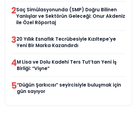
2
Saç Simülasyonunda (SMP) Doğru Bilinen
Yanlışlar ve Sektörün Geleceği: Onur Akdeniz
ile Özel Röportaj
3
20 Yıllık Esnaflık Tecrübesiyle Kızıltepe'ye
Yeni Bir Marka Kazandırdı
4
M Lisa ve Dolu Kadehi Ters Tut’tan Yeni İş
Birliği: “Vişne”
5
“Düğün Şarkıcısı” seyircisiyle buluşmak için
gün sayıyor