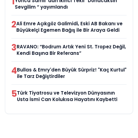
1
Yonca Samlı ‘dan İkinci Tekli “Donacaksın
Sevgilim “ yayımlandı
2
Ali Emre Açıkgöz Galimidi, Eski AB Bakanı ve
Büyükelçi Egemen Bağış ile Bir Araya Geldi
3
RAVANO: “Bodrum Artık Yeni St. Tropez Değil,
Kendi Başına Bir Referans”
4
Bullas & Emry'den Büyük Sürpriz! "Kaç Kurtul"
ile Tarz Değiştirdiler
5
Türk Tiyatrosu ve Televizyon Dünyasının
Usta İsmi Can Kolukısa Hayatını Kaybetti