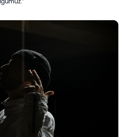
luğumuz.”