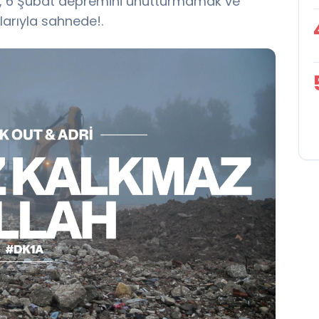
ri, 6 Şubat depremini unutturmamak ve
larıyla sahnede!.