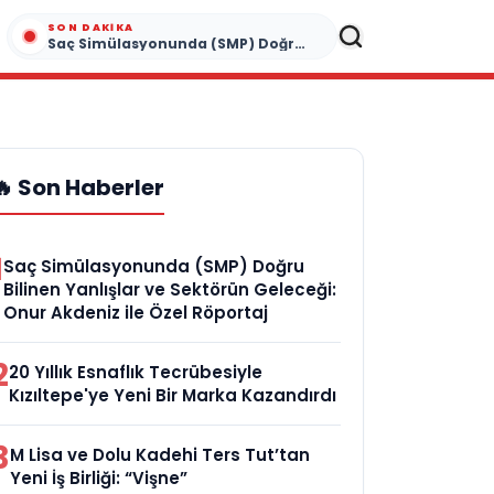
SON DAKIKA
Saç Simülasyonunda (SMP) Doğru Bilinen Yanlışlar ve Sektörün Geleceği: Onur Akdeniz ile Özel Röportaj
🔥 Son Haberler
1
Saç Simülasyonunda (SMP) Doğru
Bilinen Yanlışlar ve Sektörün Geleceği:
Onur Akdeniz ile Özel Röportaj
2
20 Yıllık Esnaflık Tecrübesiyle
Kızıltepe'ye Yeni Bir Marka Kazandırdı
3
M Lisa ve Dolu Kadehi Ters Tut’tan
Yeni İş Birliği: “Vişne”