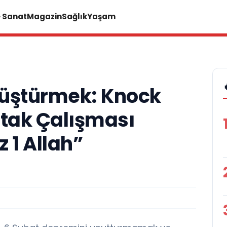
e Sanat
Magazin
Sağlık
Yaşam
nüştürmek: Knock
rtak Çalışması
1 Allah”
A