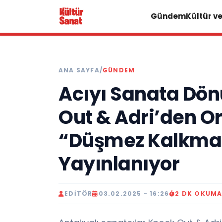
Gündem
Kültür v
ANA SAYFA
/
GÜNDEM
Acıyı Sanata Dö
Out & Adri’den O
“Düşmez Kalkmaz 
Yayınlanıyor
EDITÖR
03.02.2025 - 16:26
2 DK OKUM