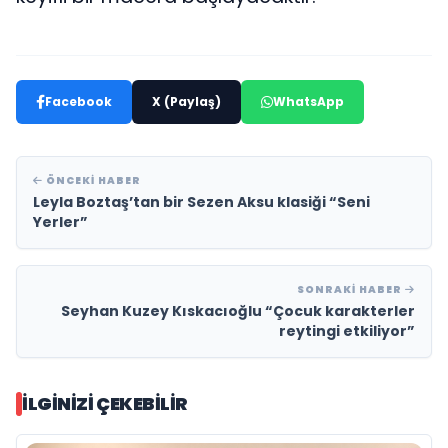
Facebook
X (Paylaş)
WhatsApp
ÖNCEKI HABER
Leyla Boztaş’tan bir Sezen Aksu klasiği “Seni
Yerler”
SONRAKI HABER
Seyhan Kuzey Kıskacıoğlu “Çocuk karakterler
reytingi etkiliyor”
İLGINIZI ÇEKEBILIR