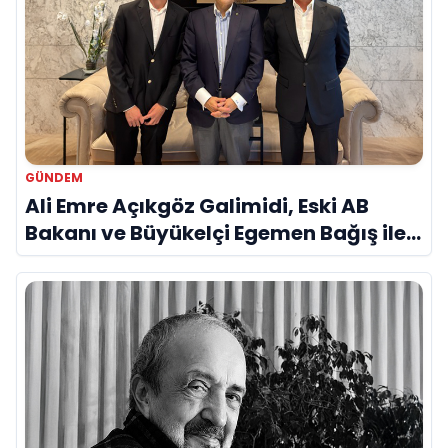
GÜNDEM
Ali Emre Açıkgöz Galimidi, Eski AB
Bakanı ve Büyükelçi Egemen Bağış ile
Bir Araya Geldi