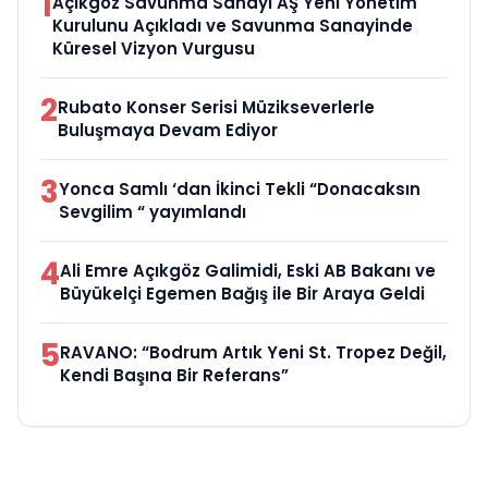
1
Açıkgöz Savunma Sanayi AŞ Yeni Yönetim
Kurulunu Açıkladı ve Savunma Sanayinde
Küresel Vizyon Vurgusu
2
Rubato Konser Serisi Müzikseverlerle
Buluşmaya Devam Ediyor
3
Yonca Samlı ‘dan İkinci Tekli “Donacaksın
Sevgilim “ yayımlandı
4
Ali Emre Açıkgöz Galimidi, Eski AB Bakanı ve
Büyükelçi Egemen Bağış ile Bir Araya Geldi
5
RAVANO: “Bodrum Artık Yeni St. Tropez Değil,
Kendi Başına Bir Referans”