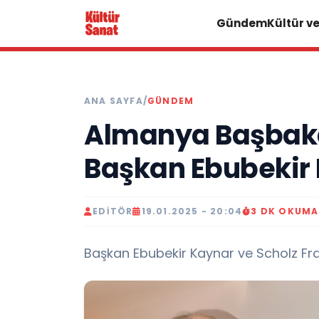
Gündem
Kültür v
ANA SAYFA
/
GÜNDEM
Almanya Başbakan
Başkan Ebubekir 
EDITÖR
19.01.2025 - 20:04
3 DK OKUMA
Başkan Ebubekir Kaynar ve Scholz Fran