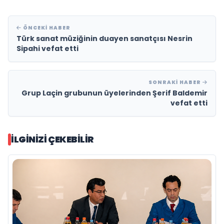
ÖNCEKI HABER
Türk sanat müziğinin duayen sanatçısı Nesrin
Sipahi vefat etti
SONRAKI HABER
Grup Laçin grubunun üyelerinden Şerif Baldemir
vefat etti
İLGINIZI ÇEKEBILIR