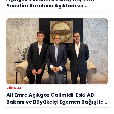
Yönetim Kurulunu Açıkladı ve
Savunma Sanayinde Küresel Vizyon
Vurgusu
GÜNDEM
Ali Emre Açıkgöz Galimidi, Eski AB
Bakanı ve Büyükelçi Egemen Bağış ile
Bir Araya Geldi