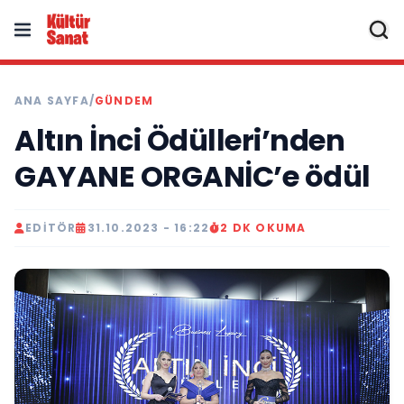
ANA SAYFA
/
GÜNDEM
Altın İnci Ödülleri’nden
GAYANE ORGANİC’e ödül
EDITÖR
31.10.2023 - 16:22
2 DK OKUMA