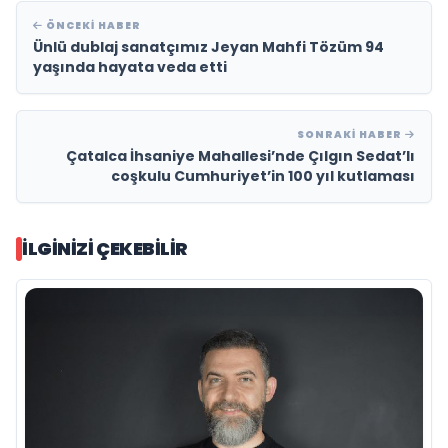
ÖNCEKI HABER
Ünlü dublaj sanatçımız Jeyan Mahfi Tözüm 94
yaşında hayata veda etti
SONRAKI HABER
Çatalca İhsaniye Mahallesi’nde Çılgın Sedat’lı
coşkulu Cumhuriyet’in 100 yıl kutlaması
İLGINIZI ÇEKEBILIR