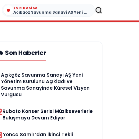
SON DAKIKA
Açıkgöz Savunma Sanayi AŞ Yeni Yönetim Kurulunu Açıkladı ve Savunma Sanayinde Küresel Vizyon Vurgusu
🔥 Son Haberler
1
Açıkgöz Savunma Sanayi AŞ Yeni
Yönetim Kurulunu Açıkladı ve
Savunma Sanayinde Küresel Vizyon
Vurgusu
2
Rubato Konser Serisi Müzikseverlerle
Buluşmaya Devam Ediyor
3
Yonca Samlı ‘dan İkinci Tekli