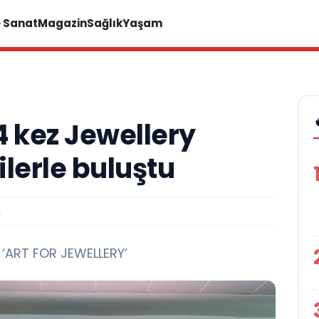
e Sanat
Magazin
Sağlık
Yaşam
4 kez Jewellery
lerle buluştu
A
k ‘ART FOR JEWELLERY’