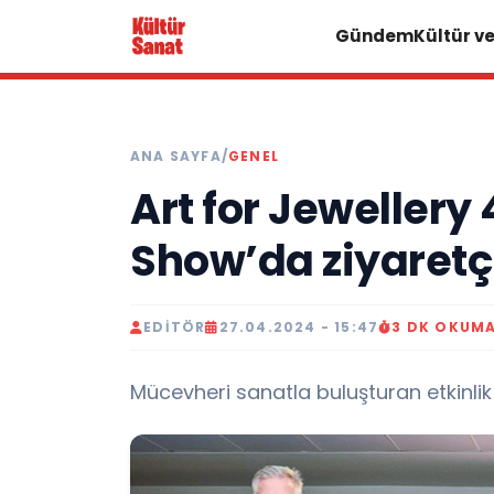
Gündem
Kültür v
ANA SAYFA
/
GENEL
Art for Jewellery 
Show’da ziyaretçi
EDITÖR
27.04.2024 - 15:47
3 DK OKUM
Mücevheri sanatla buluşturan etkinli