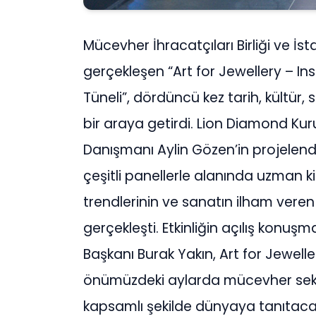
Mücevher İhracatçıları Birliği ve İ
gerçekleşen “Art for Jewellery – I
Tüneli”, dördüncü kez tarih, kültür,
bir araya getirdi. Lion Diamond K
Danışmanı Aylin Gözen’in projelend
çeşitli panellerle alanında uzman k
trendlerinin ve sanatın ilham veren 
gerçekleşti. Etkinliğin açılış konuşm
Başkanı Burak Yakın, Art for Jewell
önümüzdeki aylarda mücevher sektö
kapsamlı şekilde dünyaya tanıtacakla