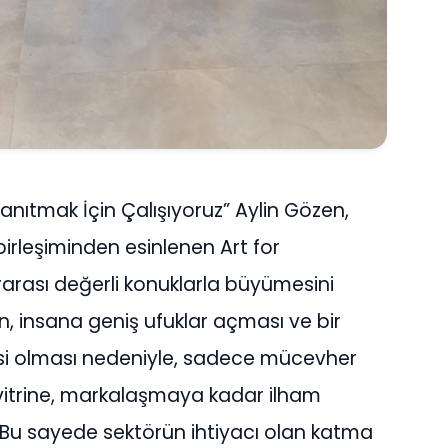
ıtmak İçin Çalışıyoruz” Aylin Gözen,
irleşiminden esinlenen Art for
rarası değerli konuklarla büyümesini
, insana geniş ufuklar açması ve bir
si olması nedeniyle, sadece mücevher
vitrine, markalaşmaya kadar ilham
u sayede sektörün ihtiyacı olan katma