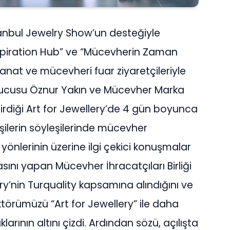
stanbul Jewelry Show’un desteğiyle
nspiration Hub” ve “Mücevherin Zaman
 sanat ve mücevheri fuar ziyaretçileriyle
urucusu Öznur Yakın ve Mücevher Marka
irdiği Art for Jewellery’de 4 gün boyunca
işilerin söyleşilerinde mücevher
yönlerinin üzerine ilgi çekici konuşmalar
asını yapan Mücevher İhracatçıları Birliği
ery’nin Turquality kapsamına alındığını ve
rümüzü “Art for Jewellery” ile daha
rının altını çizdi. Ardından sözü, açılışta