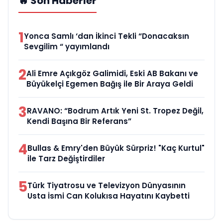
🔥 Son Haberler
1
Yonca Samlı ‘dan İkinci Tekli “Donacaksın
Sevgilim “ yayımlandı
2
Ali Emre Açıkgöz Galimidi, Eski AB Bakanı ve
Büyükelçi Egemen Bağış ile Bir Araya Geldi
3
RAVANO: “Bodrum Artık Yeni St. Tropez Değil,
Kendi Başına Bir Referans”
4
Bullas & Emry'den Büyük Sürpriz! "Kaç Kurtul"
ile Tarz Değiştirdiler
5
Türk Tiyatrosu ve Televizyon Dünyasının
Usta İsmi Can Kolukısa Hayatını Kaybetti