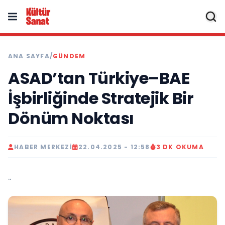
ANA SAYFA
/
GÜNDEM
ASAD’tan Türkiye–BAE
İşbirliğinde Stratejik Bir
Dönüm Noktası
HABER MERKEZI
22.04.2025 - 12:58
3 DK OKUMA
..