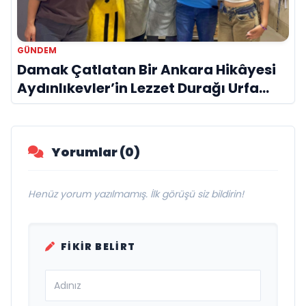
GÜNDEM
Damak Çatlatan Bir Ankara Hikâyesi
Aydınlıkevler’in Lezzet Durağı Urfa
Damak
Yorumlar (0)
Henüz yorum yazılmamış. İlk görüşü siz bildirin!
FIKIR BELIRT