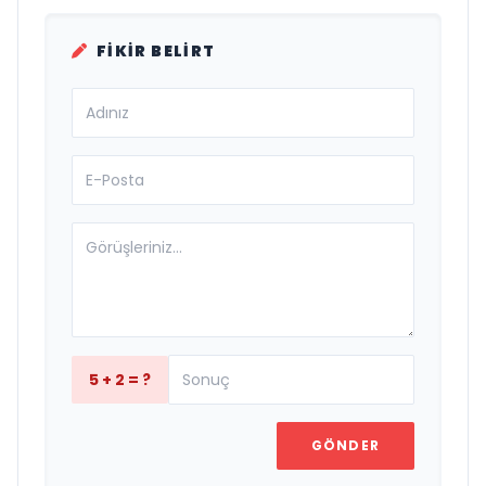
FIKIR BELIRT
5 + 2 = ?
GÖNDER