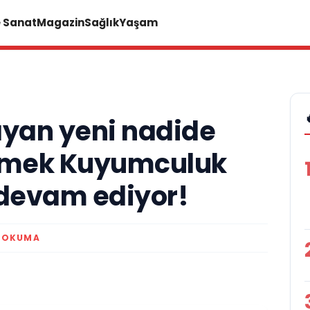
e Sanat
Magazin
Sağlık
Yaşam
ayan yeni nadide
 Emek Kuyumculuk
devam ediyor!
K OKUMA