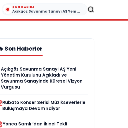
SON DAKIKA
Açıkgöz Savunma Sanayi AŞ Yeni Yönetim Kurulunu Açıkladı ve Savunma Sanayinde Küresel Vizyon Vurgusu
🔥 Son Haberler
1
Açıkgöz Savunma Sanayi AŞ Yeni
Yönetim Kurulunu Açıkladı ve
Savunma Sanayinde Küresel Vizyon
Vurgusu
2
Rubato Konser Serisi Müzikseverlerle
Buluşmaya Devam Ediyor
3
Yonca Samlı ‘dan İkinci Tekli