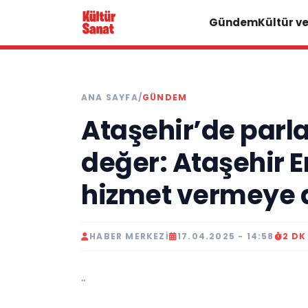
Gündem
Kültür v
ANA SAYFA
/
GÜNDEM
Ataşehir’de parl
değer: Ataşehir
hizmet vermeye 
HABER MERKEZI
17.04.2025 - 14:58
2 D
..