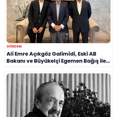
GÜNDEM
Ali Emre Açıkgöz Galimidi, Eski AB
Bakanı ve Büyükelçi Egemen Bağış ile
Bir Araya Geldi