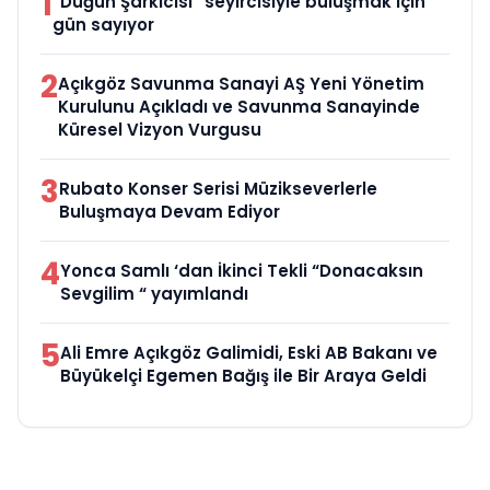
1
“Düğün Şarkıcısı” seyircisiyle buluşmak için
gün sayıyor
2
Açıkgöz Savunma Sanayi AŞ Yeni Yönetim
Kurulunu Açıkladı ve Savunma Sanayinde
Küresel Vizyon Vurgusu
3
Rubato Konser Serisi Müzikseverlerle
Buluşmaya Devam Ediyor
4
Yonca Samlı ‘dan İkinci Tekli “Donacaksın
Sevgilim “ yayımlandı
5
Ali Emre Açıkgöz Galimidi, Eski AB Bakanı ve
Büyükelçi Egemen Bağış ile Bir Araya Geldi