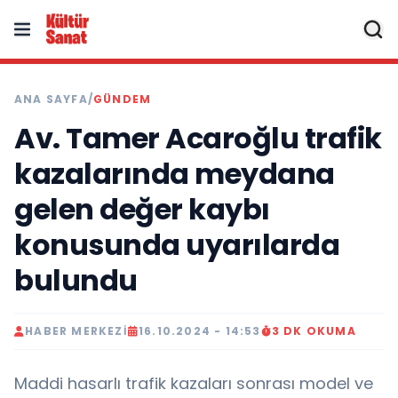
ANA SAYFA
/
GÜNDEM
Av. Tamer Acaroğlu trafik
kazalarında meydana
gelen değer kaybı
konusunda uyarılarda
bulundu
HABER MERKEZI
16.10.2024 - 14:53
3 DK OKUMA
Maddi hasarlı trafik kazaları sonrası model ve