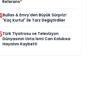
Referans”
4
Bullas & Emry'den Büyük Sürpriz!
"Kaç Kurtul" ile Tarz Değiştirdiler
5
Türk Tiyatrosu ve Televizyon
Dünyasının Usta İsmi Can Kolukısa
Hayatını Kaybetti