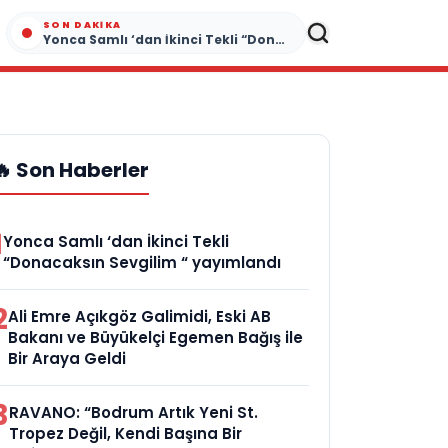
SON DAKIKA
Yonca Samlı ‘dan İkinci Tekli “Donacaksın Sevgilim “ yayımlandı
🔥 Son Haberler
1
Yonca Samlı ‘dan İkinci Tekli
“Donacaksın Sevgilim “ yayımlandı
2
Ali Emre Açıkgöz Galimidi, Eski AB
Bakanı ve Büyükelçi Egemen Bağış ile
Bir Araya Geldi
3
RAVANO: “Bodrum Artık Yeni St.
Tropez Değil, Kendi Başına Bir