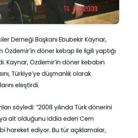
iler Derneği Başkanı Ebubekir Kaynar,
zdemir’in döner kebap ile ilgili yaptığı
di. Kaynar, Özdemir’in döner kebabın
ı, Türkiye’ye düşmanlık olarak
rını eleştirdi.
arı söyledi: “2008 yılında Türk dönerini
’ya ait olduğunu iddia eden Cem
i hareket ediyor. Bu tür açıklamalar,