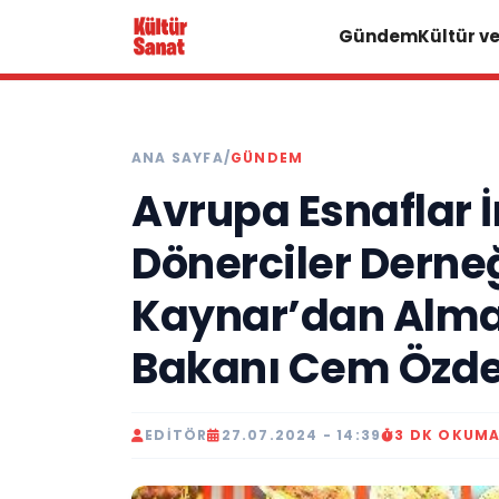
Gündem
Kültür v
ANA SAYFA
/
GÜNDEM
Avrupa Esnaflar 
Dönerciler Derne
Kaynar’dan Alma
Bakanı Cem Özdem
EDITÖR
27.07.2024 - 14:39
3 DK OKUM