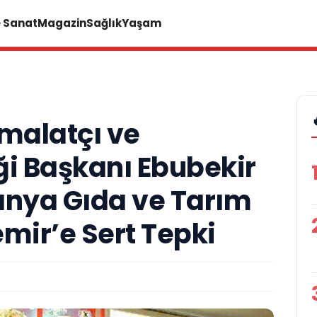
e Sanat
Magazin
Sağlık
Yaşam
İmalatçı ve
ği Başkanı Ebubekir
nya Gıda ve Tarım
ir’e Sert Tepki
A