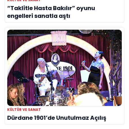
“Taklitle Hasta Bakılır” oyunu
engelleri sanatla aştı
KÜLTÜR VE SANAT
Dürdane 1901’de Unutulmaz Açılış