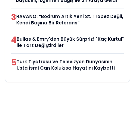
Büyükelçi Egemen Bağış ile Bir Araya Geldi
3
RAVANO: “Bodrum Artık Yeni St. Tropez Değil,
Kendi Başına Bir Referans”
4
Bullas & Emry'den Büyük Sürpriz! "Kaç Kurtul"
ile Tarz Değiştirdiler
5
Türk Tiyatrosu ve Televizyon Dünyasının
Usta İsmi Can Kolukısa Hayatını Kaybetti