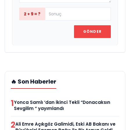
2 + 9 = ?
GÖNDER
🔥 Son Haberler
1
Yonca Samlı ‘dan İkinci Tekli “Donacaksın
Sevgilim “ yayımlandı
2
Ali Emre Açıkgöz Galimidi, Eski AB Bakanı ve