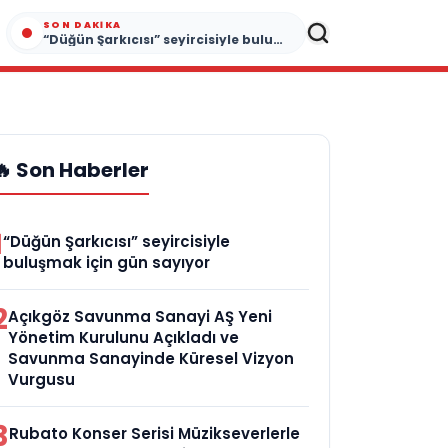
SON DAKIKA
“Düğün Şarkıcısı” seyircisiyle buluşmak için gün sayıyor
🔥 Son Haberler
1
“Düğün Şarkıcısı” seyircisiyle
buluşmak için gün sayıyor
2
Açıkgöz Savunma Sanayi AŞ Yeni
Yönetim Kurulunu Açıkladı ve
Savunma Sanayinde Küresel Vizyon
Vurgusu
3
Rubato Konser Serisi Müzikseverlerle