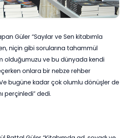
pan Güler “Sayılar ve Sen kitabımla
n, niçin gibi sorularına tahammül
im olduğumuzu ve bu dünyada kendi
 geçerken onlara bir nebze rehber
 Ve bugüne kadar çok olumlu dönüşler de
 perçinledi” dedi.
 Battal Güler “Kitabımda ad, soyadı ve