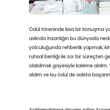
Ödül töreninde kısa bir konuşma ya
aslında insanlığın bu dünyada nede
yolculuğunda rehberlik yapmak, k
ruhsal benliği ile zor bir süreçten
olabilmek gayesiyle kaleme aldım.
aldım ve bu ödül de adeta başarımı
Açıklamalarına devam eden Ayşegül