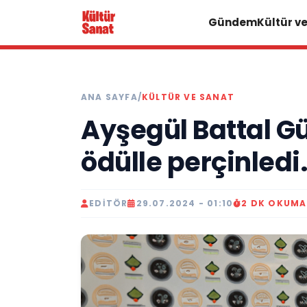
Gündem
Kültür v
ANA SAYFA
/
KÜLTÜR VE SANAT
Ayşegül Battal Gü
ödülle perçinledi.
EDITÖR
29.07.2024 - 01:10
2 DK OKUMA