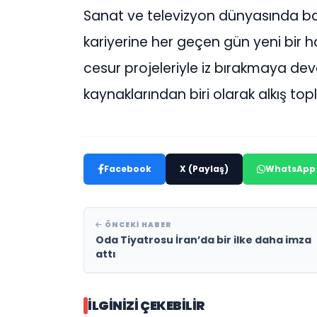
Sanat ve televizyon dünyasında ba
kariyerine her geçen gün yeni bir ha
cesur projeleriyle iz bırakmaya de
kaynaklarından biri olarak alkış top
Facebook
X (Paylaş)
WhatsApp
ÖNCEKI HABER
Oda Tiyatrosu İran’da bir ilke daha imza
attı
İLGINIZI ÇEKEBILIR