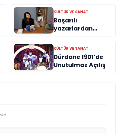
KÜLTÜR VE SANAT
Başarılı
yazarlardan
Azime Savaş’tan
başucu kitabı
KÜLTÜR VE SANAT
ı
“Emanet”
Dürdane 1901’de
raflardaki yerini
Unutulmaz Açılış
aldı
in!