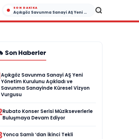
SON DAKIKA
Açıkgöz Savunma Sanayi AŞ Yeni Yönetim Kurulunu Açıkladı ve Savunma Sanayinde Küresel Vizyon Vurgusu
🔥 Son Haberler
1
Açıkgöz Savunma Sanayi AŞ Yeni
Yönetim Kurulunu Açıkladı ve
Savunma Sanayinde Küresel Vizyon
Vurgusu
2
Rubato Konser Serisi Müzikseverlerle
Buluşmaya Devam Ediyor
3
Yonca Samlı ‘dan İkinci Tekli