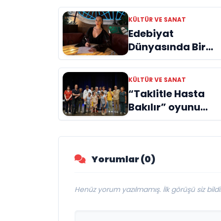
KÜLTÜR VE SANAT
Edebiyat
Dünyasında Bir
Genç Deha
Doğuyor: Dilruba
KÜLTÜR VE SANAT
Engin ve Zift Karas
“Taklitle Hasta
Evreni ‘AVENOİR’
Bakılır” oyunu
engelleri sanatla
aştı
Yorumlar (0)
Henüz yorum yazılmamış. İlk görüşü siz bildir