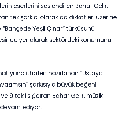
rin eserlerini seslendiren Bahar Gelir,
an tek şarkıcı olarak da dikkatleri üzerine
kte “Bahçede Yeşil Çınar” türküsünü
ojesinde yer alarak sektördeki konumunu
nat yılına ithafen hazırlanan “Ustaya
ınyazımsın” şarkısıyla büyük beğeni
m ve 9 tekli sığdıran Bahar Gelir, müzik
 devam ediyor.