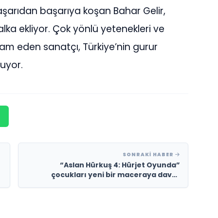
şarıdan başarıya koşan Bahar Gelir,
lka ekliyor. Çok yönlü yetenekleri ve
vam eden sanatçı, Türkiye’nin gurur
luyor.
SONRAKI HABER
“Aslan Hürkuş 4: Hürjet Oyunda”
çocukları yeni bir maceraya davet
ediyor!