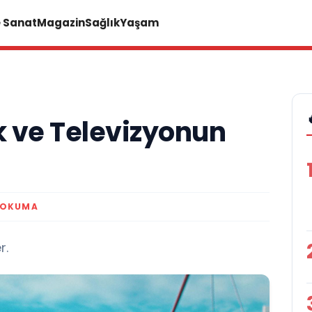
e Sanat
Magazin
Sağlık
Yaşam
k ve Televizyonun
 OKUMA
r.