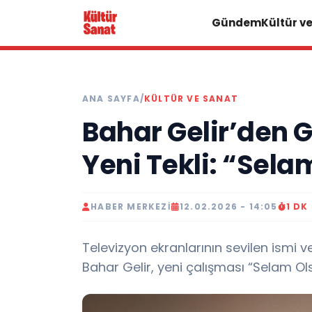
Gündem
Kültür v
ANA SAYFA
/
KÜLTÜR VE SANAT
Bahar Gelir’den 
Yeni Tekli: “Sela
HABER MERKEZI
12.02.2026 - 14:05
1 DK
Televizyon ekranlarının sevilen ismi 
Bahar Gelir, yeni çalışması “Selam Olsun