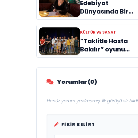
Edebiyat
Dünyasında Bir
Genç Deha
Doğuyor: Dilruba
KÜLTÜR VE SANAT
Engin ve Zift Karas
“Taklitle Hasta
Evreni ‘AVENOİR’
Bakılır” oyunu
engelleri sanatla
aştı
Yorumlar (0)
Henüz yorum yazılmamış. İlk görüşü siz bildir
FIKIR BELIRT