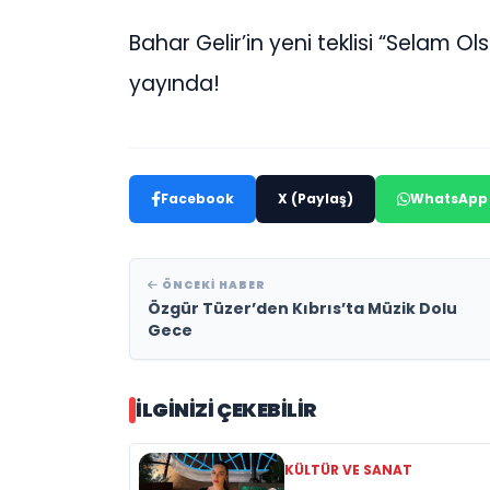
Bahar Gelir’in yeni teklisi “Selam O
yayında!
Facebook
X (Paylaş)
WhatsApp
ÖNCEKI HABER
Özgür Tüzer’den Kıbrıs’ta Müzik Dolu
Gece
İLGINIZI ÇEKEBILIR
KÜLTÜR VE SANAT