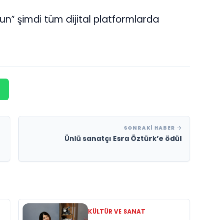
lsun” şimdi tüm dijital platformlarda
SONRAKI HABER
Ünlü sanatçı Esra Öztürk’e ödül
KÜLTÜR VE SANAT