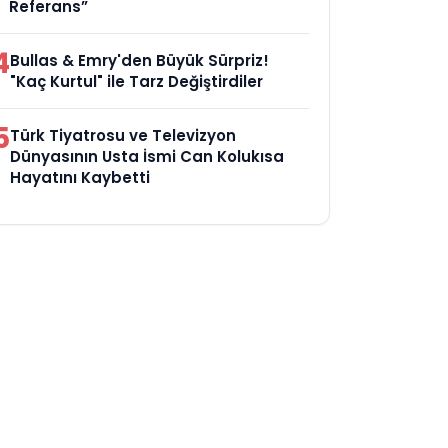
Referans”
4
Bullas & Emry'den Büyük Sürpriz!
"Kaç Kurtul" ile Tarz Değiştirdiler
5
Türk Tiyatrosu ve Televizyon
Dünyasının Usta İsmi Can Kolukısa
Hayatını Kaybetti