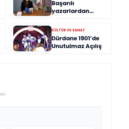
Başarılı
yazarlardan
Azime Savaş’tan
başucu kitabı
KÜLTÜR VE SANAT
ı
“Emanet”
Dürdane 1901’de
raflardaki yerini
Unutulmaz Açılış
aldı
in!