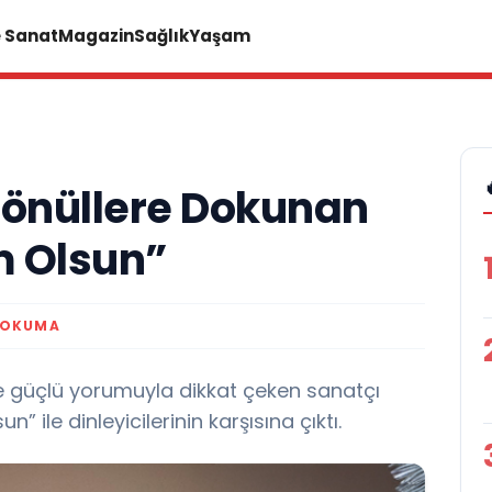
e Sanat
Magazin
Sağlık
Yaşam
Gönüllere Dokunan
m Olsun”
 OKUMA
ve güçlü yorumuyla dikkat çeken sanatçı
” ile dinleyicilerinin karşısına çıktı.