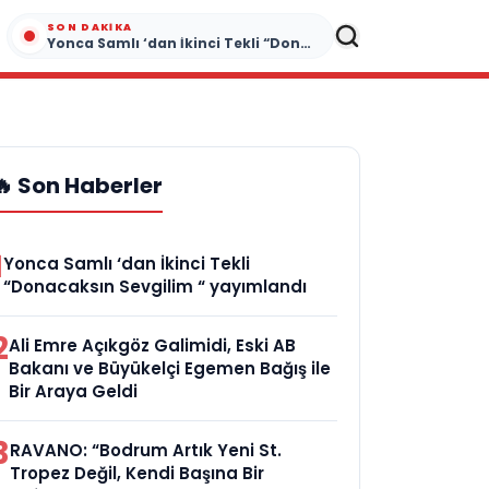
SON DAKIKA
Yonca Samlı ‘dan İkinci Tekli “Donacaksın Sevgilim “ yayımlandı
🔥 Son Haberler
1
Yonca Samlı ‘dan İkinci Tekli
“Donacaksın Sevgilim “ yayımlandı
2
Ali Emre Açıkgöz Galimidi, Eski AB
Bakanı ve Büyükelçi Egemen Bağış ile
Bir Araya Geldi
3
RAVANO: “Bodrum Artık Yeni St.
Tropez Değil, Kendi Başına Bir