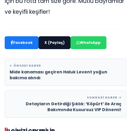
için bu rota tam size göre. Mutlu bayramlar
ve keyifli keşifler!
Facebook
X (Paylaş)
WhatsApp
ÖNCEKI HABER
Mide kanaması geçiren Haluk Levent yoğun
bakıma alındı
SONRAKI HABER
Detayların Getirdiği Şıklık: ‘Köpürt’ ile Araç
Bakımında Kusursuz VIP Dönemi!
İLGINIZI ÇEKEBILIR