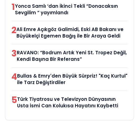
1
Yonca Samlı ‘dan İkinci Tekli “Donacaksın
Sevgilim “ yayımlandı
2
Ali Emre Açıkgöz Galimidi, Eski AB Bakanı ve
Büyükelçi Egemen Bağış ile Bir Araya Geldi
3
RAVANO: “Bodrum Artık Yeni St. Tropez Değil,
Kendi Başına Bir Referans”
4
Bullas & Emry'den Büyük Sürpriz! "Kaç Kurtul"
ile Tarz Değiştirdiler
5
Türk Tiyatrosu ve Televizyon Dünyasının
Usta İsmi Can Kolukısa Hayatını Kaybetti