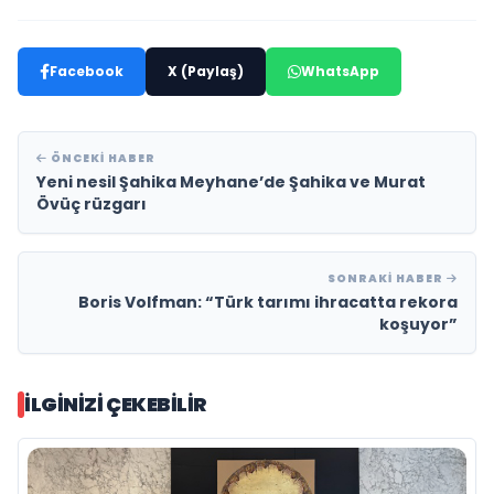
Facebook
X (Paylaş)
WhatsApp
ÖNCEKI HABER
Yeni nesil Şahika Meyhane’de Şahika ve Murat
Övüç rüzgarı
SONRAKI HABER
Boris Volfman: “Türk tarımı ihracatta rekora
koşuyor”
İLGINIZI ÇEKEBILIR