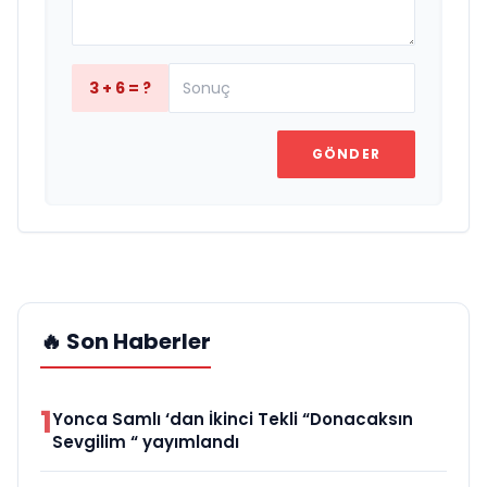
3 + 6 = ?
GÖNDER
🔥 Son Haberler
1
Yonca Samlı ‘dan İkinci Tekli “Donacaksın
Sevgilim “ yayımlandı