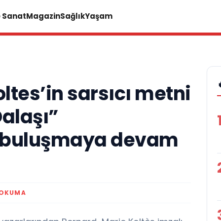
e Sanat
Magazin
Sağlık
Yaşam
tes’in sarsıcı metni
Dalaşı”
le buluşmaya devam
 OKUMA