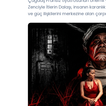
Çağdaş Fransız tiyatrosunun önemli 
Zenciyle İtlerin Dalaşı, insanın karan
ve güç ilişkilerini merkezine alan çarp