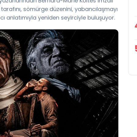
yazarlarından Bernard-Marie Koltès imzalı
lık tarafını, sömürge düzenini, yabancılaşmayı
ıcı anlatımıyla yeniden seyirciyle buluşuyor.