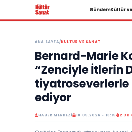
Gündem
Kültür v
ANA SAYFA
/
KÜLTÜR VE SANAT
Bernard-Marie Kol
“Zenciyle İtlerin 
tiyatroseverler
ediyor
HABER MERKEZI
18.05.2026 - 16:15
2 DK