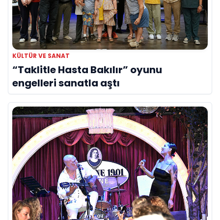
KÜLTÜR VE SANAT
“Taklitle Hasta Bakılır” oyunu
engelleri sanatla aştı