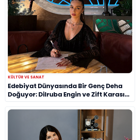
KÜLTÜR VE SANAT
Edebiyat Dünyasında Bir Genç Deha
Doğuyor: Dilruba Engin ve Zift Karası
Evreni ‘AVENOİR’