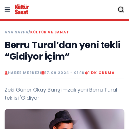
ANA SAYFA
/
KÜLTÜR VE SANAT
Berru Tural’dan yeni tekli
“Gidiyor İçim”
HABER MERKEZI
17.09.2024 - 01:16
1 DK OKUMA
Zeki Güner Okay Barış imzalı yeni Berru Tural
teklisi 'Gidiyor.