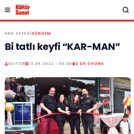
ANA SAYFA
/
GÜNDEM
Bi tatlı keyfi “KAR-MAN”
EDITÖR
13.06.2022 - 05:00
2 DK OKUMA