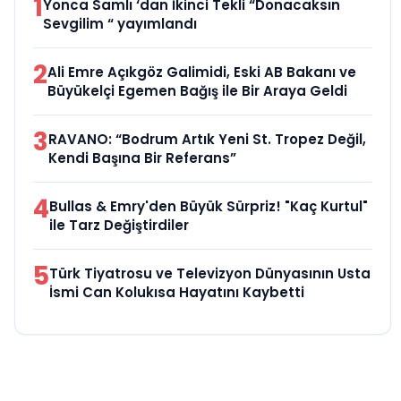
1
Yonca Samlı ‘dan İkinci Tekli “Donacaksın
Sevgilim “ yayımlandı
2
Ali Emre Açıkgöz Galimidi, Eski AB Bakanı ve
Büyükelçi Egemen Bağış ile Bir Araya Geldi
3
RAVANO: “Bodrum Artık Yeni St. Tropez Değil,
Kendi Başına Bir Referans”
4
Bullas & Emry'den Büyük Sürpriz! "Kaç Kurtul"
ile Tarz Değiştirdiler
5
Türk Tiyatrosu ve Televizyon Dünyasının Usta
İsmi Can Kolukısa Hayatını Kaybetti