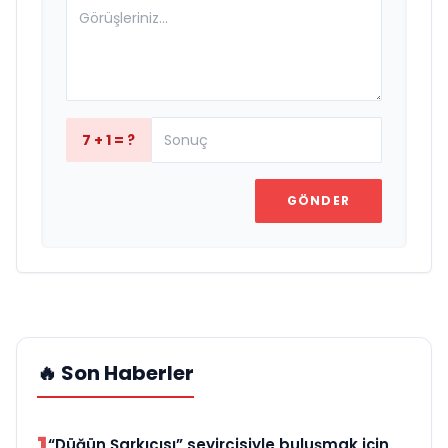
7 + 1 = ?
GÖNDER
🔥 Son Haberler
1
“Düğün Şarkıcısı” seyircisiyle buluşmak için