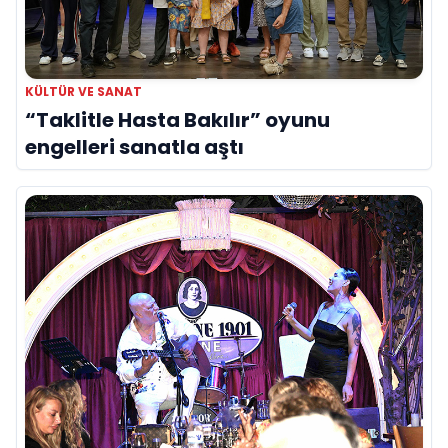
KÜLTÜR VE SANAT
“Taklitle Hasta Bakılır” oyunu
engelleri sanatla aştı