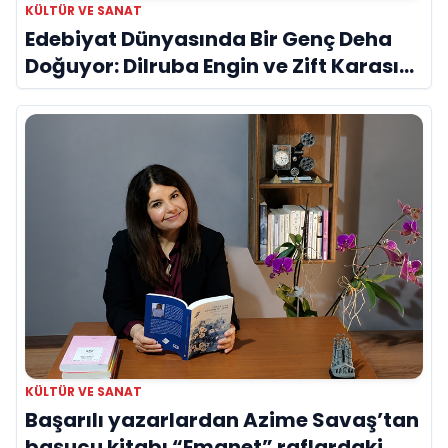
KÜLTÜR VE SANAT
Edebiyat Dünyasında Bir Genç Deha
Doğuyor: Dilruba Engin ve Zift Karası
Evreni ‘AVENOİR’
KÜLTÜR VE SANAT
Başarılı yazarlardan Azime Savaş’tan
başucu kitabı “Emanet” raflardaki