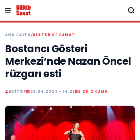
ANA SAYFA
/
KÜLTÜR VE SANAT
Bostancı Gösteri
Merkezi’nde Nazan Öncel
rüzgarı esti
EDITÖR
29.04.2024 - 14:21
2 DK OKUMA