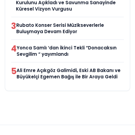
Kurulunu Açıkladı ve Savunma Sanayinde
Küresel Vizyon Vurgusu
3
Rubato Konser Serisi Müzikseverlerle
Buluşmaya Devam Ediyor
4
Yonca Samlı ‘dan İkinci Tekli “Donacaksın
Sevgilim “ yayımlandı
5
Ali Emre Açıkgöz Galimidi, Eski AB Bakanı ve
Büyükelçi Egemen Bağış ile Bir Araya Geldi