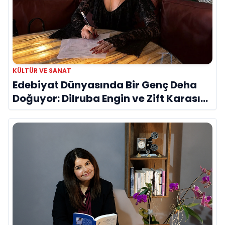
KÜLTÜR VE SANAT
Edebiyat Dünyasında Bir Genç Deha
Doğuyor: Dilruba Engin ve Zift Karası
Evreni ‘AVENOİR’