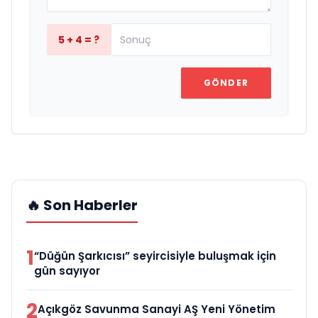
5 + 4 = ?
GÖNDER
🔥 Son Haberler
1
“Düğün Şarkıcısı” seyircisiyle buluşmak için
gün sayıyor
2
Açıkgöz Savunma Sanayi AŞ Yeni Yönetim