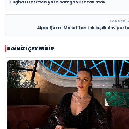
Tuğba Özerk’ten yaza damga vuracak atak
SONRAKI 
Alper Şükrü Masat’tan tek kişilk dev per
İLGINIZI ÇEKEBILIR