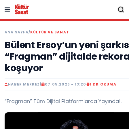
ANA SAYFA
/
KÜLTÜR VE SANAT
Bülent Ersoy’un yeni şarkıs
“Fragman” dijitalde rekor
koşuyor
HABER MERKEZI
07.05.2026 - 13:20
1 DK OKUMA
“Fragman” Tüm Dijital Platformlarda Yayında!.