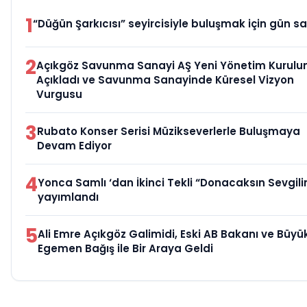
1
“Düğün Şarkıcısı” seyircisiyle buluşmak için gün sa
2
Açıkgöz Savunma Sanayi AŞ Yeni Yönetim Kurulu
Açıkladı ve Savunma Sanayinde Küresel Vizyon
Vurgusu
3
Rubato Konser Serisi Müzikseverlerle Buluşmaya
Devam Ediyor
4
Yonca Samlı ‘dan İkinci Tekli “Donacaksın Sevgili
yayımlandı
5
Ali Emre Açıkgöz Galimidi, Eski AB Bakanı ve Büyük
Egemen Bağış ile Bir Araya Geldi