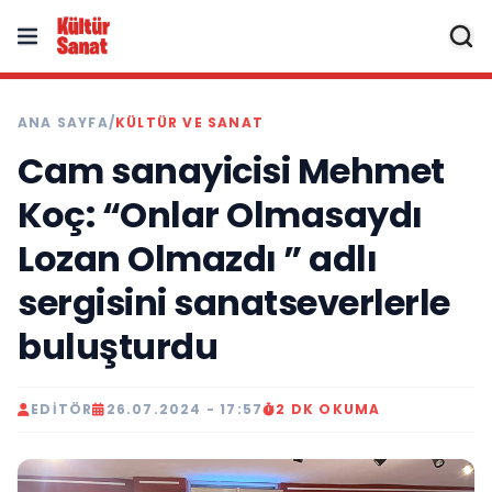
ANA SAYFA
/
KÜLTÜR VE SANAT
Cam sanayicisi Mehmet
Koç: “Onlar Olmasaydı
Lozan Olmazdı ” adlı
sergisini sanatseverlerle
buluşturdu
EDITÖR
26.07.2024 - 17:57
2 DK OKUMA