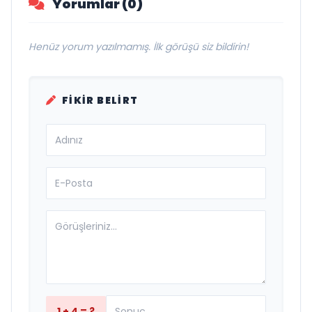
Yorumlar (0)
Henüz yorum yazılmamış. İlk görüşü siz bildirin!
FIKIR BELIRT
1 + 4 = ?