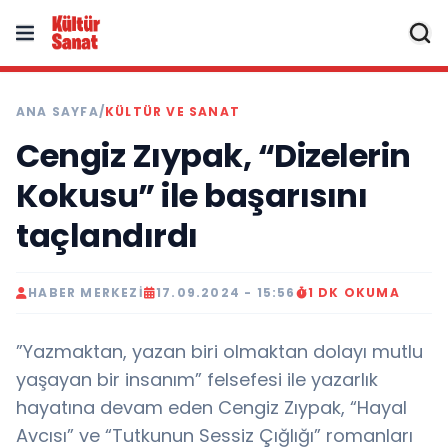
ANA SAYFA
/
KÜLTÜR VE SANAT
Cengiz Zıypak, “Dizelerin
Kokusu” ile başarısını
taçlandırdı
HABER MERKEZI
17.09.2024 - 15:56
1 DK OKUMA
”Yazmaktan, yazan biri olmaktan dolayı mutlu
yaşayan bir insanım” felsefesi ile yazarlık
hayatına devam eden Cengiz Zıypak, “Hayal
Avcısı” ve “Tutkunun Sessiz Çığlığı” romanları