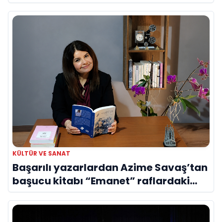
Evreni ‘AVENOİR’
KÜLTÜR VE SANAT
Başarılı yazarlardan Azime Savaş’tan
başucu kitabı “Emanet” raflardaki
yerini aldı