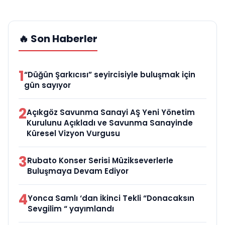
🔥 Son Haberler
1
“Düğün Şarkıcısı” seyircisiyle buluşmak için
gün sayıyor
2
Açıkgöz Savunma Sanayi AŞ Yeni Yönetim
Kurulunu Açıkladı ve Savunma Sanayinde
Küresel Vizyon Vurgusu
3
Rubato Konser Serisi Müzikseverlerle
Buluşmaya Devam Ediyor
4
Yonca Samlı ‘dan İkinci Tekli “Donacaksın
Sevgilim “ yayımlandı