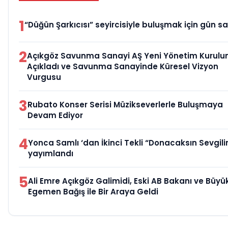
1
“Düğün Şarkıcısı” seyircisiyle buluşmak için gün sa
2
Açıkgöz Savunma Sanayi AŞ Yeni Yönetim Kurulu
Açıkladı ve Savunma Sanayinde Küresel Vizyon
Vurgusu
3
Rubato Konser Serisi Müzikseverlerle Buluşmaya
Devam Ediyor
4
Yonca Samlı ‘dan İkinci Tekli “Donacaksın Sevgili
yayımlandı
5
Ali Emre Açıkgöz Galimidi, Eski AB Bakanı ve Büyük
Egemen Bağış ile Bir Araya Geldi