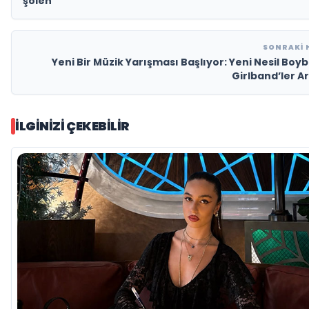
şölen
SONRAKI 
Yeni Bir Müzik Yarışması Başlıyor: Yeni Nesil Boy
Girlband’ler A
İLGINIZI ÇEKEBILIR