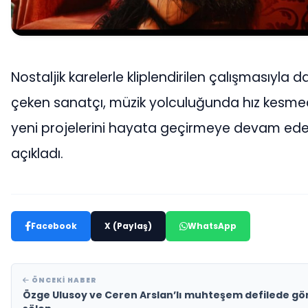
Nostaljik karelerle kliplendirilen çalışmasıyla d
çeken sanatçı, müzik yolculuğunda hız kesm
yeni projelerini hayata geçirmeye devam ede
açıkladı.
Facebook
X (Paylaş)
WhatsApp
ÖNCEKI HABER
Özge Ulusoy ve Ceren Arslan’lı muhteşem defilede gö