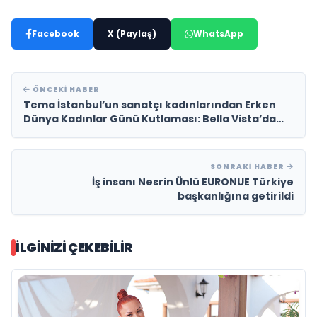
Facebook
X (Paylaş)
WhatsApp
ÖNCEKI HABER
Tema İstanbul’un sanatçı kadınlarından Erken
Dünya Kadınlar Günü Kutlaması: Bella Vista’da
Unutulmaz Bir Gece
SONRAKI HABER
İş insanı Nesrin Ünlü EURONUE Türkiye
başkanlığına getirildi
İLGINIZI ÇEKEBILIR