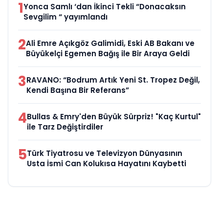
1
Yonca Samlı ‘dan İkinci Tekli “Donacaksın
Sevgilim “ yayımlandı
2
Ali Emre Açıkgöz Galimidi, Eski AB Bakanı ve
Büyükelçi Egemen Bağış ile Bir Araya Geldi
3
RAVANO: “Bodrum Artık Yeni St. Tropez Değil,
Kendi Başına Bir Referans”
4
Bullas & Emry'den Büyük Sürpriz! "Kaç Kurtul"
ile Tarz Değiştirdiler
5
Türk Tiyatrosu ve Televizyon Dünyasının
Usta İsmi Can Kolukısa Hayatını Kaybetti