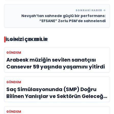
SONRAKI HABER
Nevşah’tan sahnede güçlü bir performans:
“EFSANE” Zorlu PSM’de sahnelendi
İLGINIZI ÇEKEBILIR
GÜNDEM
Arabesk müziğin sevilen sanatçısı
Cansever 59 yaşında yaşamını yitirdi
GÜNDEM
Saç Simülasyonunda (SMP) Doğru
Bilinen Yanlışlar ve Sektörün Geleceği:
Onur Akdeniz ile Özel Röportaj
GÜNDEM