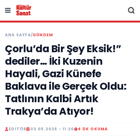
ANA SAYFA
/
GÜNDEM
Çorlu’da Bir Şey Eksik!”
dediler… İki Kuzenin
Hayali, Gazi Künefe
Baklava ile Gerçek Oldu:
Tatlının Kalbi Artık
Trakya’da Atıyor!
EDITÖR
03.05.2025 - 11:20
4 DK OKUMA