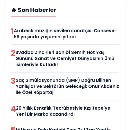
🔥 Son Haberler
1
Arabesk müziğin sevilen sanatçısı Cansever
59 yaşında yaşamını yitirdi
2
Svadba Zincirleri Sahibi Semih Hot Yaş
Gününü Sanat ve Cemiyet Dünyasının Ünlü
İsimleriyle Kutladı!
3
Saç Simülasyonunda (SMP) Doğru Bilinen
Yanlışlar ve Sektörün Geleceği: Onur Akdeniz
ile Özel Röportaj
4
20 Yıllık Esnaflık Tecrübesiyle Kızıltepe'ye
Yeni Bir Marka Kazandırdı
M Lisa ve Dolu Kadehi Ters Tut’tan Yeni İş