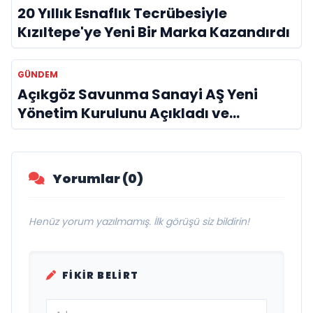
20 Yıllık Esnaflık Tecrübesiyle
Kızıltepe'ye Yeni Bir Marka Kazandırdı
GÜNDEM
Açıkgöz Savunma Sanayi AŞ Yeni
Yönetim Kurulunu Açıkladı ve
Savunma Sanayinde Küresel Vizyon
Vurgusu
Yorumlar (0)
Henüz yorum yazılmamış. İlk görüşü siz bildirin!
FIKIR BELIRT