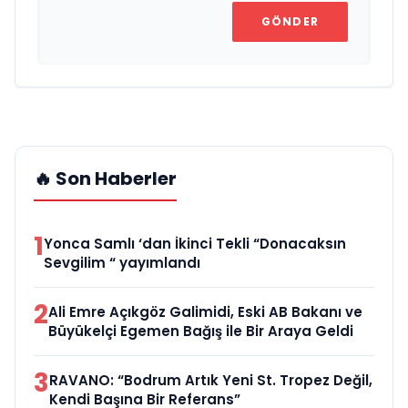
GÖNDER
🔥 Son Haberler
1
Yonca Samlı ‘dan İkinci Tekli “Donacaksın
Sevgilim “ yayımlandı
2
Ali Emre Açıkgöz Galimidi, Eski AB Bakanı ve
Büyükelçi Egemen Bağış ile Bir Araya Geldi
3
RAVANO: “Bodrum Artık Yeni St. Tropez Değil,
Kendi Başına Bir Referans”