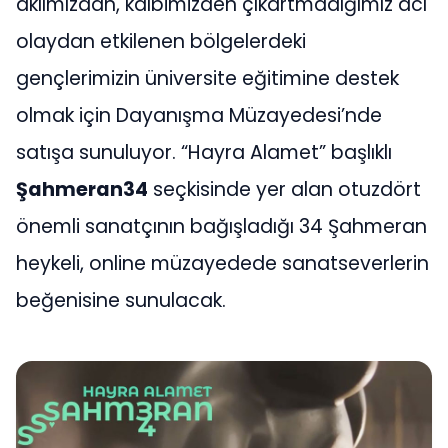
aklımızdan, kalbimizden çıkartmadığımız acı
olaydan etkilenen bölgelerdeki
gençlerimizin üniversite eğitimine destek
olmak için Dayanışma Müzayedesi’nde
satışa sunuluyor. “Hayra Alamet” başlıklı
Ş
ahmeran34
seçkisinde yer alan otuzdört
önemli sanatçının bağışladığı 34 Şahmeran
heykeli, online müzayedede sanatseverlerin
beğenisine sunulacak.