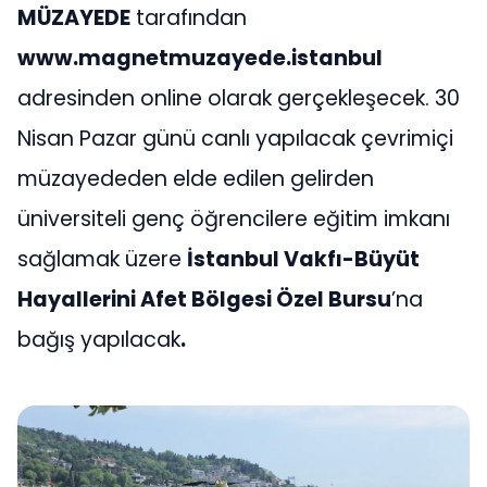
MÜZAYEDE
tarafından
www.magnetmuzayede.istanbul
adresinden online olarak gerçekleşecek. 30
Nisan Pazar günü canlı yapılacak çevrimiçi
müzayededen elde edilen gelirden
üniversiteli genç öğrencilere eğitim imkanı
sağlamak üzere
İstanbul Vakfı
-B
üyüt
Hayallerini Afet B
ö
lgesi Özel Bursu
’na
bağış yapılacak
.