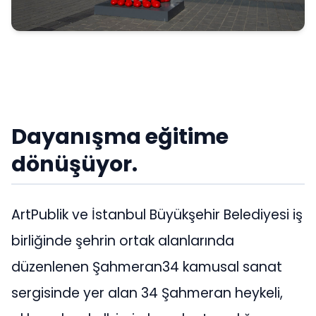
Dayanış
ma e
ğ
itime
d
ö
nüşüyor.
ArtPublik ve İstanbul Büyükşehir Belediyesi iş
birliğinde şehrin ortak alanlarında
düzenlenen Şahmeran34 kamusal sanat
sergisinde yer alan 34 Şahmeran heykeli,