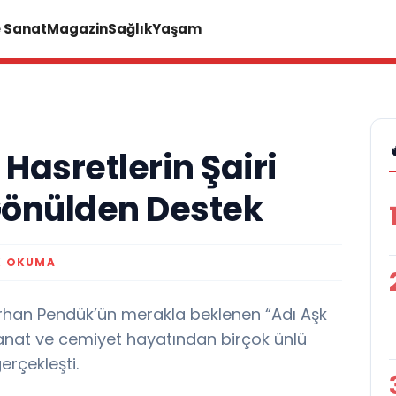
e Sanat
Magazin
Sağlık
Yaşam
Hasretlerin Şairi
Gönülden Destek
K OKUMA
 Erhan Pendük’ün merakla beklenen “Adı Aşk
, sanat ve cemiyet hayatından birçok ünlü
erçekleşti.