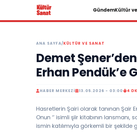
Gündem
Kültür v
ANA SAYFA
/
KÜLTÜR VE SANAT
Demet Şener’den 
Erhan Pendük’e 
HABER MERKEZI
13.05.2026 - 03:00
4 D
Hasretlerin Şairi olarak tanınan Şair
Onun ‘’ isimli şiir kitabının lansmanı
ismin katılımıyla görkemli bir şekilde g