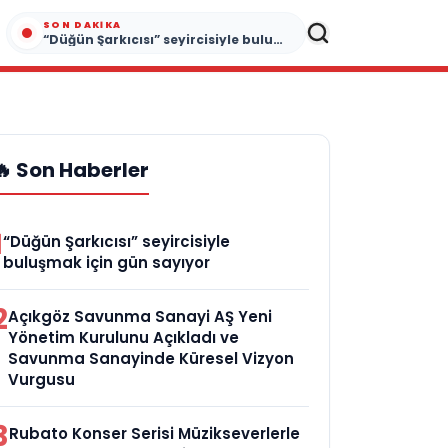
SON DAKIKA
“Düğün Şarkıcısı” seyircisiyle buluşmak için gün sayıyor
🔥 Son Haberler
1
“Düğün Şarkıcısı” seyircisiyle
buluşmak için gün sayıyor
2
Açıkgöz Savunma Sanayi AŞ Yeni
Yönetim Kurulunu Açıkladı ve
Savunma Sanayinde Küresel Vizyon
Vurgusu
3
Rubato Konser Serisi Müzikseverlerle