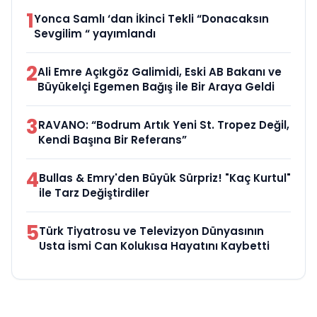
1
Yonca Samlı ‘dan İkinci Tekli “Donacaksın
Sevgilim “ yayımlandı
2
Ali Emre Açıkgöz Galimidi, Eski AB Bakanı ve
Büyükelçi Egemen Bağış ile Bir Araya Geldi
3
RAVANO: “Bodrum Artık Yeni St. Tropez Değil,
Kendi Başına Bir Referans”
4
Bullas & Emry'den Büyük Sürpriz! "Kaç Kurtul"
ile Tarz Değiştirdiler
5
Türk Tiyatrosu ve Televizyon Dünyasının
Usta İsmi Can Kolukısa Hayatını Kaybetti