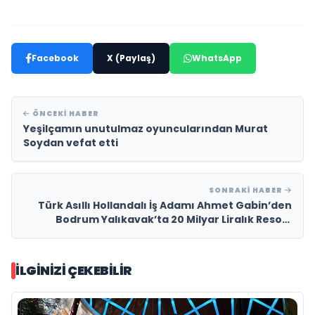
Facebook
X (Paylaş)
WhatsApp
ÖNCEKI HABER
Yeşilçamın unutulmaz oyuncularından Murat
Soydan vefat etti
SONRAKI HABER
Türk Asıllı Hollandalı İş Adamı Ahmet Gabin’den
Bodrum Yalıkavak’ta 20 Milyar Liralık Resort
&amp; Otel Yatırımı
İLGINIZI ÇEKEBILIR