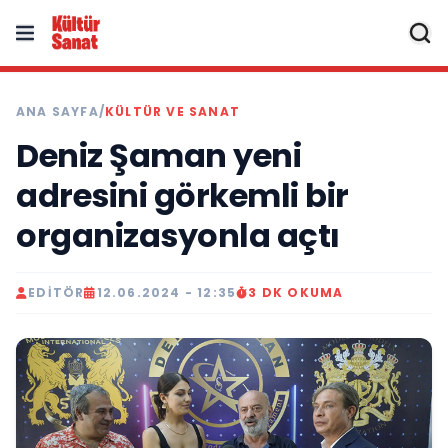
ANA SAYFA
/
KÜLTÜR VE SANAT
Deniz Şaman yeni
adresini görkemli bir
organizasyonla açtı
EDITÖR
12.06.2024 - 12:35
3 DK OKUMA