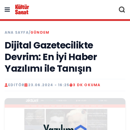
ANA SAYFA
/
GÜNDEM
Dijital Gazetecilikte
Devrim: En İyi Haber
Yazılımı ile Tanışın
EDITÖR
23.06.2024 - 16:25
3 DK OKUMA