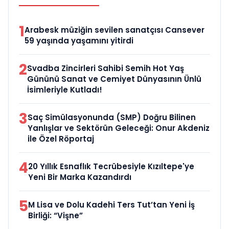
1
Arabesk müziğin sevilen sanatçısı Cansever
59 yaşında yaşamını yitirdi
2
Svadba Zincirleri Sahibi Semih Hot Yaş
Gününü Sanat ve Cemiyet Dünyasının Ünlü
İsimleriyle Kutladı!
3
Saç Simülasyonunda (SMP) Doğru Bilinen
Yanlışlar ve Sektörün Geleceği: Onur Akdeniz
ile Özel Röportaj
4
20 Yıllık Esnaflık Tecrübesiyle Kızıltepe'ye
Yeni Bir Marka Kazandırdı
5
M Lisa ve Dolu Kadehi Ters Tut’tan Yeni İş
Birliği: “Vişne”