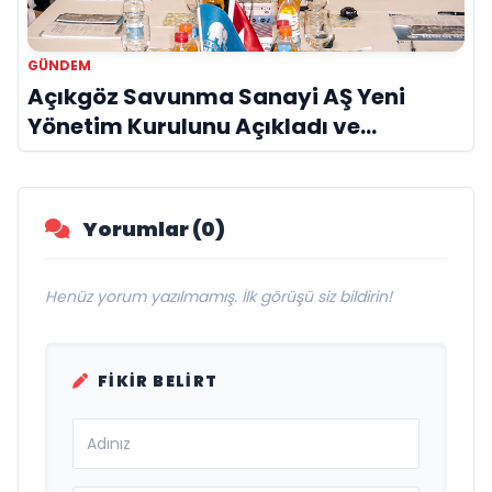
GÜNDEM
Açıkgöz Savunma Sanayi AŞ Yeni
Yönetim Kurulunu Açıkladı ve
Savunma Sanayinde Küresel Vizyon
Vurgusu
Yorumlar (0)
Henüz yorum yazılmamış. İlk görüşü siz bildirin!
FIKIR BELIRT