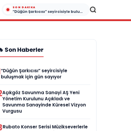
SON DAKIKA
“Düğün Şarkıcısı” seyircisiyle buluşmak için gün sayıyor
🔥 Son Haberler
1
“Düğün Şarkıcısı” seyircisiyle
buluşmak için gün sayıyor
2
Açıkgöz Savunma Sanayi AŞ Yeni
Yönetim Kurulunu Açıkladı ve
Savunma Sanayinde Küresel Vizyon
Vurgusu
3
Rubato Konser Serisi Müzikseverlerle