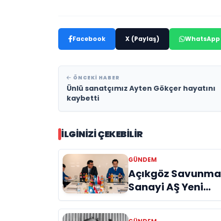
Facebook
X (Paylaş)
WhatsApp
ÖNCEKI HABER
Ünlü sanatçımız Ayten Gökçer hayatını
kaybetti
İLGINIZI ÇEKEBILIR
GÜNDEM
Açıkgöz Savunm
Sanayi AŞ Yeni
Yönetim Kurulunu
Açıkladı ve