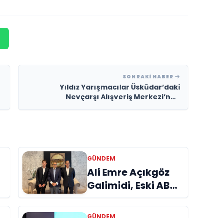
SONRAKI HABER
Yıldız Yarışmacılar Üsküdar’daki
Nevçarşı Alışveriş Merkezi’nde
Hayranlarıyla Buluşuyor!
GÜNDEM
a
Ali Emre Açıkgöz
Galimidi, Eski AB
Bakanı ve
Büyükelçi Egemen
GÜNDEM