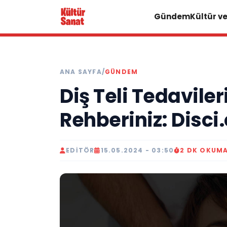
Gündem
Kültür v
ANA SAYFA
/
GÜNDEM
Diş Teli Tedavile
Rehberiniz: Disci
EDITÖR
15.05.2024 - 03:50
2 DK OKUM