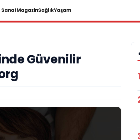
e Sanat
Magazin
Sağlık
Yaşam
rinde Güvenilir
.org
A