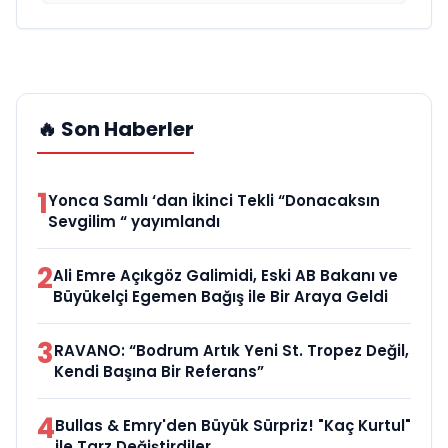
🔥 Son Haberler
1
Yonca Samlı ‘dan İkinci Tekli “Donacaksın
Sevgilim “ yayımlandı
2
Ali Emre Açıkgöz Galimidi, Eski AB Bakanı ve
Büyükelçi Egemen Bağış ile Bir Araya Geldi
3
RAVANO: “Bodrum Artık Yeni St. Tropez Değil,
Kendi Başına Bir Referans”
4
Bullas & Emry'den Büyük Sürpriz! "Kaç Kurtul"
ile Tarz Değiştirdiler