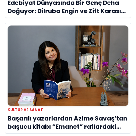
Edebiyat Dünyasında Bir Genç Deha
Doğuyor: Dilruba Engin ve Zift Karası
Evreni ‘AVENOİR’
KÜLTÜR VE SANAT
Başarılı yazarlardan Azime Savaş’tan
başucu kitabı “Emanet” raflardaki
yerini aldı