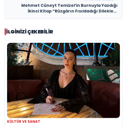
Mehmet Cüneyt Temizel’in Burnuyla Yazdığı
İkinci Kitap “Rüzgârın Fısıldadığı Dilekler”
Raflarda
İLGINIZI ÇEKEBILIR
KÜLTÜR VE SANAT