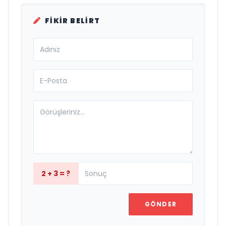
FIKIR BELIRT
2 + 3 = ?
GÖNDER