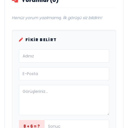
Yorumlar (0)
Henüz yorum yazılmamış. İlk görüşü siz bildirin!
FIKIR BELIRT
8 + 6 = ?