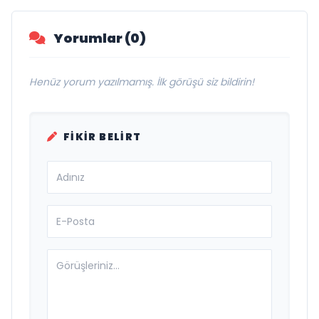
Vurgusu
Yorumlar (0)
Henüz yorum yazılmamış. İlk görüşü siz bildirin!
FIKIR BELIRT