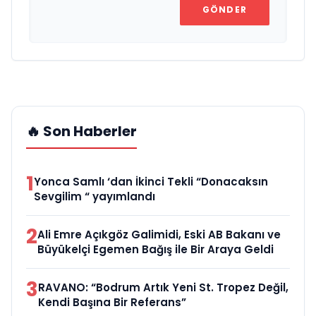
GÖNDER
🔥 Son Haberler
1
Yonca Samlı ‘dan İkinci Tekli “Donacaksın
Sevgilim “ yayımlandı
2
Ali Emre Açıkgöz Galimidi, Eski AB Bakanı ve
Büyükelçi Egemen Bağış ile Bir Araya Geldi
3
RAVANO: “Bodrum Artık Yeni St. Tropez Değil,
Kendi Başına Bir Referans”