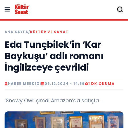
ANA SAYFA
/
KÜLTÜR VE SANAT
Eda Tunçbilek’in ‘Kar
Baykuşu’ adlı romanı
İngilizceye çevrildi
HABER MERKEZI
09.12.2024 - 14:59
1 DK OKUMA
‘Snowy Owl’ şimdi Amazon’da satışta….