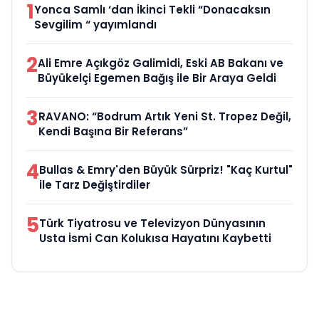
1
Yonca Samlı ‘dan İkinci Tekli “Donacaksın
Sevgilim “ yayımlandı
2
Ali Emre Açıkgöz Galimidi, Eski AB Bakanı ve
Büyükelçi Egemen Bağış ile Bir Araya Geldi
3
RAVANO: “Bodrum Artık Yeni St. Tropez Değil,
Kendi Başına Bir Referans”
4
Bullas & Emry'den Büyük Sürpriz! "Kaç Kurtul"
ile Tarz Değiştirdiler
5
Türk Tiyatrosu ve Televizyon Dünyasının
Usta İsmi Can Kolukısa Hayatını Kaybetti