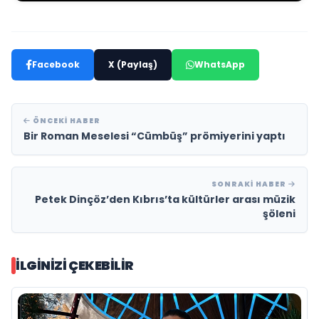
Facebook
X (Paylaş)
WhatsApp
ÖNCEKI HABER
Bir Roman Meselesi “Cümbüş” prömiyerini yaptı
SONRAKI HABER
Petek Dinçöz’den Kıbrıs’ta kültürler arası müzik
şöleni
İLGINIZI ÇEKEBILIR