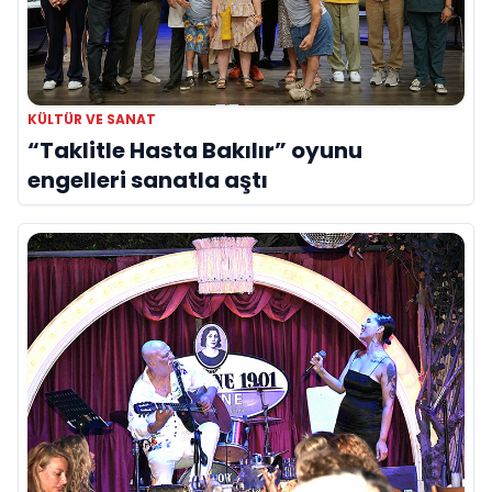
KÜLTÜR VE SANAT
“Taklitle Hasta Bakılır” oyunu
engelleri sanatla aştı