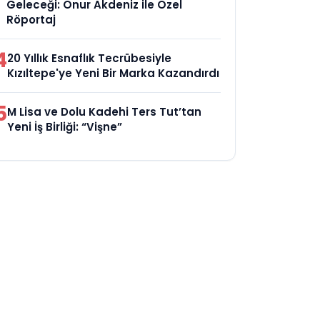
Geleceği: Onur Akdeniz ile Özel
Röportaj
4
20 Yıllık Esnaflık Tecrübesiyle
Kızıltepe'ye Yeni Bir Marka Kazandırdı
5
M Lisa ve Dolu Kadehi Ters Tut’tan
Yeni İş Birliği: “Vişne”