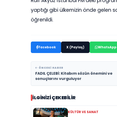
Raif Akyüz İstanbul FM’deki progra
yaptığı gibi ülkemizin önde gelen
öğrenildi.
Facebook
X (Paylaş)
WhatsApp
ÖNCEKI HABER
FADIL ÇELEBİ: Kitabım sözün önemini ve
sonuçlarını vurguluyor
İLGINIZI ÇEKEBILIR
KÜLTÜR VE SANAT