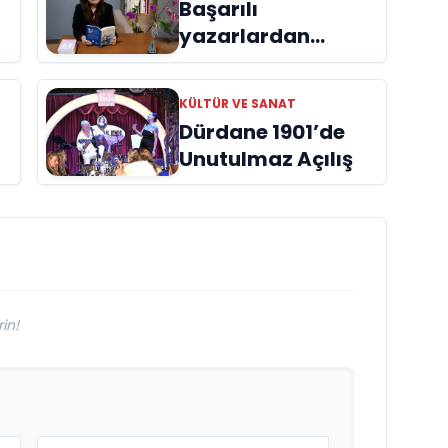
Başarılı
yazarlardan
Azime Savaş’tan
başucu kitabı
KÜLTÜR VE SANAT
ı
“Emanet”
Dürdane 1901’de
raflardaki yerini
Unutulmaz Açılış
aldı
in!