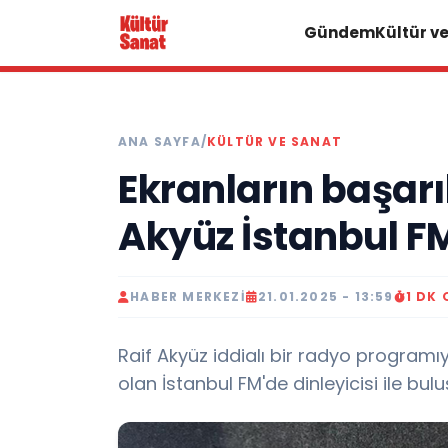
Gündem
Kültür v
ANA SAYFA
/
KÜLTÜR VE SANAT
Ekranların başarı
Akyüz İstanbul FM
HABER MERKEZI
21.01.2025 - 13:59
1 DK
Raif Akyüz iddialı bir radyo programıy
olan İstanbul FM'de dinleyicisi ile buluş