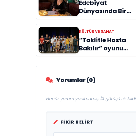
Edebiyat
Dünyasında Bir
Genç Deha
Doğuyor: Dilruba
KÜLTÜR VE SANAT
Engin ve Zift Karas
“Taklitle Hasta
Evreni ‘AVENOİR’
Bakılır” oyunu
engelleri sanatla
aştı
Yorumlar (0)
Henüz yorum yazılmamış. İlk görüşü siz bildir
FIKIR BELIRT