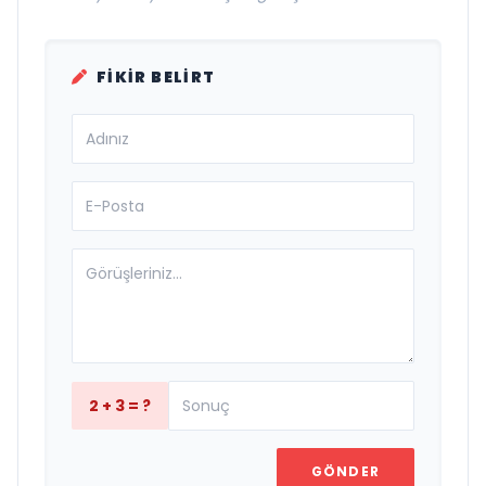
FIKIR BELIRT
2 + 3 = ?
GÖNDER