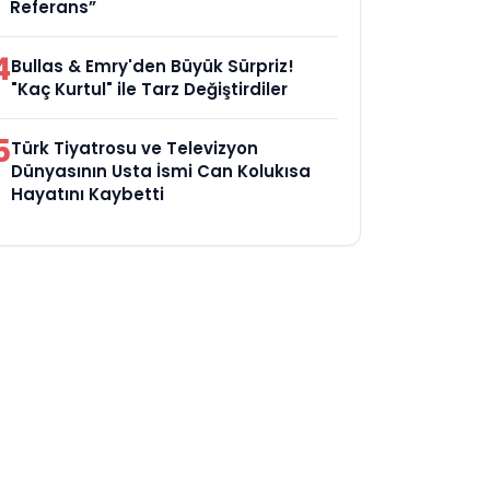
Referans”
4
Bullas & Emry'den Büyük Sürpriz!
"Kaç Kurtul" ile Tarz Değiştirdiler
5
Türk Tiyatrosu ve Televizyon
Dünyasının Usta İsmi Can Kolukısa
Hayatını Kaybetti