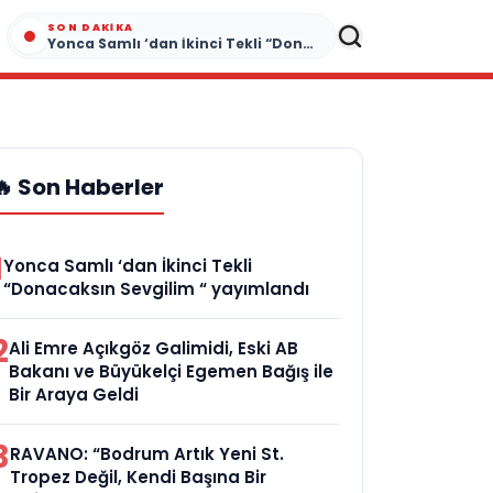
SON DAKIKA
Yonca Samlı ‘dan İkinci Tekli “Donacaksın Sevgilim “ yayımlandı
🔥 Son Haberler
1
Yonca Samlı ‘dan İkinci Tekli
“Donacaksın Sevgilim “ yayımlandı
2
Ali Emre Açıkgöz Galimidi, Eski AB
Bakanı ve Büyükelçi Egemen Bağış ile
Bir Araya Geldi
3
RAVANO: “Bodrum Artık Yeni St.
Tropez Değil, Kendi Başına Bir