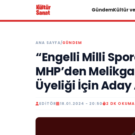
Gündem
Kültür v
ANA SAYFA
/
GÜNDEM
“Engelli Milli Spo
MHP’den Melikgaz
Üyeliği İçin Aday
EDITÖR
18.01.2024 - 20:50
2 DK OKUMA