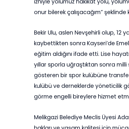
izniyle yolumuz hakikat yolu, yolum
onur bilerek çalışacağım” şeklinde 
Bekir Ulu, aslen Nevşehirli olup, 12
kaybettikten sonra Kayseri’de Emel
eğitim aldığını ifade etti. Lise hay
yıllar sporla uğraştıktan sonra mill
gösteren bir spor kulübüne transfer 
kulübü ve derneklerde yöneticilik g
görme engelli bireylere hizmet etm
Melikgazi Belediye Meclis Üyesi Aday
hakları ve yaşam kalitesi için mücad