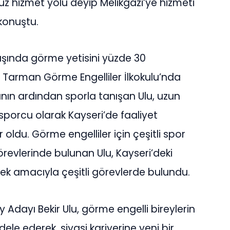
uz hizmet yolu deyip Melikgazi’ye hizmeti
konuştu.
 yaşında görme yetisini yüzde 30
 Tarman Görme Engelliler İlkokulu’nda
atının ardından sporla tanışan Ulu, uzun
i sporcu olarak Kayseri’de faaliyet
oldu. Görme engelliler için çeşitli spor
örevlerinde bulunan Ulu, Kayseri’deki
ek amacıyla çeşitli görevlerde bulundu.
 Adayı Bekir Ulu, görme engelli bireylerin
ele ederek, siyasi kariyerine yeni bir