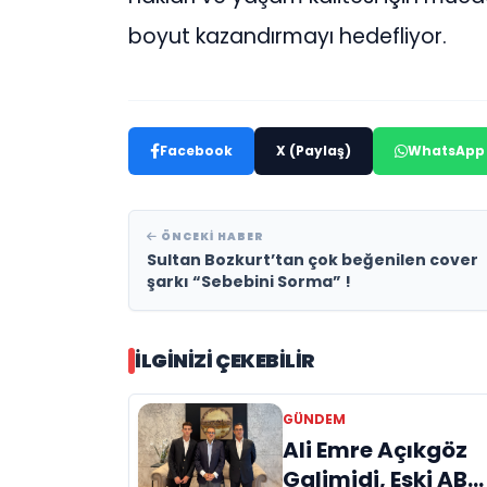
boyut kazandırmayı hedefliyor.
Facebook
X (Paylaş)
WhatsApp
ÖNCEKI HABER
Sultan Bozkurt’tan çok beğenilen cover
şarkı “Sebebini Sorma” !
İLGINIZI ÇEKEBILIR
GÜNDEM
Ali Emre Açıkgöz
Galimidi, Eski AB