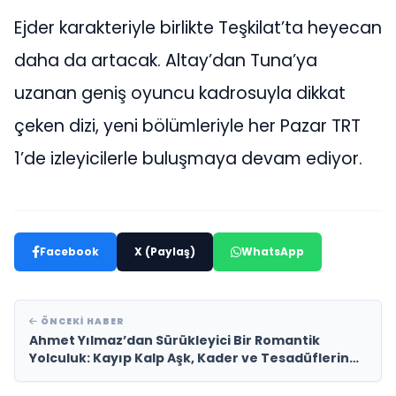
Ejder karakteriyle birlikte Teşkilat’ta heyecan
daha da artacak. Altay’dan Tuna’ya
uzanan geniş oyuncu kadrosuyla dikkat
çeken dizi, yeni bölümleriyle her Pazar TRT
1’de izleyicilerle buluşmaya devam ediyor.
Facebook
X (Paylaş)
WhatsApp
ÖNCEKI HABER
Ahmet Yılmaz’dan Sürükleyici Bir Romantik
Yolculuk: Kayıp Kalp Aşk, Kader ve Tesadüflerin
Harmanlandığı Büyüleyici Bir Hikâye!