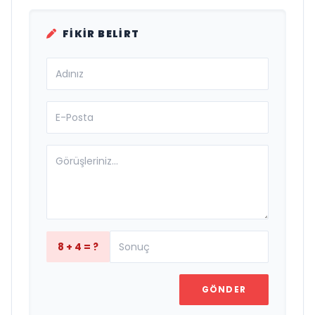
FIKIR BELIRT
8 + 4 = ?
GÖNDER