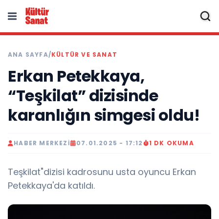
ANA SAYFA
/
KÜLTÜR VE SANAT
Erkan Petekkaya,
“Teşkilat” dizisinde
karanlığın simgesi oldu!
HABER MERKEZI
07.01.2025 - 17:12
1 DK OKUMA
Teşkilat"dizisi kadrosunu usta oyuncu Erkan
Petekkaya'da katıldı.