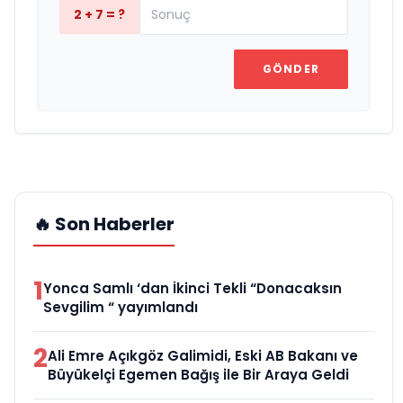
2 + 7 = ?
GÖNDER
🔥 Son Haberler
1
Yonca Samlı ‘dan İkinci Tekli “Donacaksın
Sevgilim “ yayımlandı
2
Ali Emre Açıkgöz Galimidi, Eski AB Bakanı ve
Büyükelçi Egemen Bağış ile Bir Araya Geldi