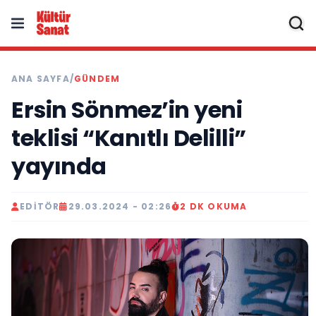
ANA SAYFA
/
GÜNDEM
Ersin Sönmez’in yeni
teklisi “Kanıtlı Delilli”
yayında
EDITÖR
29.03.2024 - 02:26
2 DK OKUMA