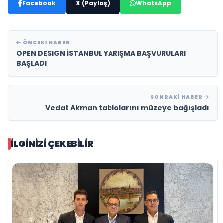
Facebook
X (Paylaş)
WhatsApp
ÖNCEKI HABER
OPEN DESIGN İSTANBUL YARIŞMA BAŞVURULARI
BAŞLADI
SONRAKI HABER
Vedat Akman tablolarını müzeye bağışladı
İLGINIZI ÇEKEBILIR