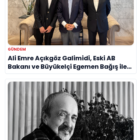
GÜNDEM
Ali Emre Açıkgöz Galimidi, Eski AB
Bakanı ve Büyükelçi Egemen Bağış ile
Bir Araya Geldi